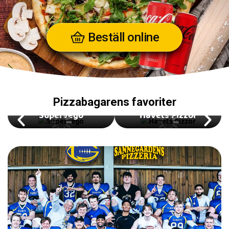
Beställ online
Pizzabagarens favoriter
Supervego
Havets Pizzor