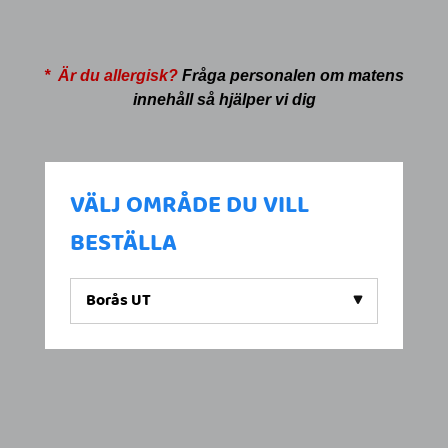
* Är du allergisk?
Fråga personalen om matens
innehåll så hjälper vi dig
VÄLJ OMRÅDE DU VILL
BESTÄLLA