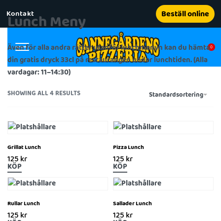
Kontakt
Beställ online
Lunch Meny
Även för alla andra rätter utanför lunchmenyn kan du hämta
0
din gratis dryck 33cl på restaurangen under lunchtiden. (Alla
vardagar: 11–14:30)
SHOWING ALL 4 RESULTS
Standardsortering
Grillat Lunch
Pizza Lunch
125
kr
125
kr
KÖP
KÖP
Rullar Lunch
Sallader Lunch
125
kr
125
kr