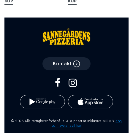
KÖP
KÖP
Kontakt
© 2025 Alla rättigheter förbehålls. Alla priser är inklusive MOMS.
Köp
och leveransvillkor