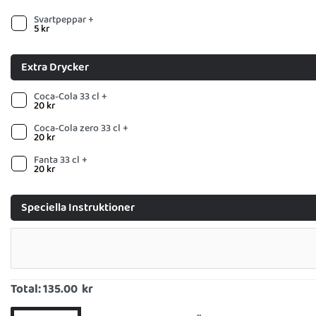
Svartpeppar +
5
kr
Extra Drycker
Coca-Cola 33 cl +
20
kr
Coca-Cola zero 33 cl +
20
kr
Fanta 33 cl +
20
kr
Speciella Instruktioner
Total:
135.00 kr