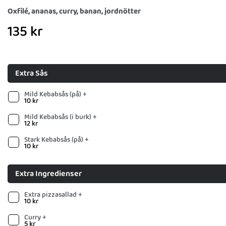
Oxfilé, ananas, curry, banan, jordnötter
135
kr
Extra Sås
Mild Kebabsås (på) +
10
kr
Mild Kebabsås (i burk) +
12
kr
Stark Kebabsås (på) +
10
kr
Extra Ingredienser
Extra pizzasallad +
10
kr
Curry +
5
kr