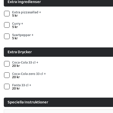
Extra Ingredienser
Extra pizzasallad +
5
kr
Curry +
5
kr
Svartpeppar +
5
kr
Extra Drycker
Coca-Cola 33 cl +
20
kr
Coca-Cola zero 33 cl +
20
kr
Fanta 33 cl +
20
kr
Speciella Instruktioner