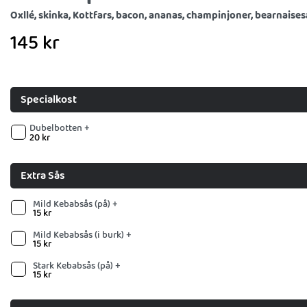
Oxllé, skinka, Kottfars, bacon, ananas, champinjoner, bearnaises
145
kr
Specialkost
Dubelbotten +
20
kr
Extra Sås
Mild Kebabsås (på) +
15
kr
Mild Kebabsås (i burk) +
15
kr
Stark Kebabsås (på) +
15
kr