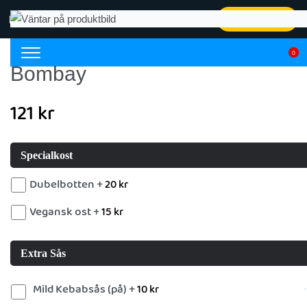
Kontakt
Beställ online
0
Bombay
121
kr
Specialkost
Dubelbotten +
20
kr
Vegansk ost +
15
kr
Extra Sås
Mild Kebabsås (på) +
10
kr