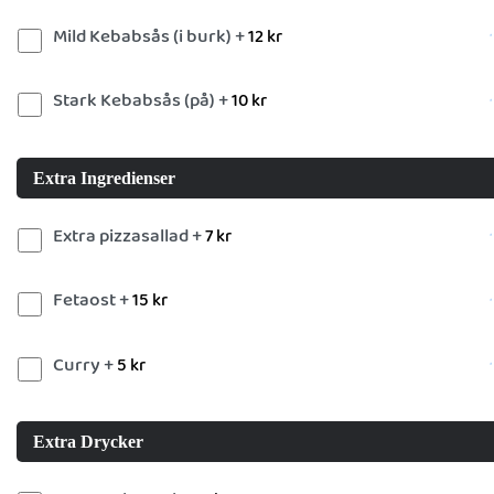
Mild Kebabsås (i burk) +
12
kr
Stark Kebabsås (på) +
10
kr
Extra Ingredienser
Extra pizzasallad +
7
kr
Fetaost +
15
kr
Curry +
5
kr
Extra Drycker