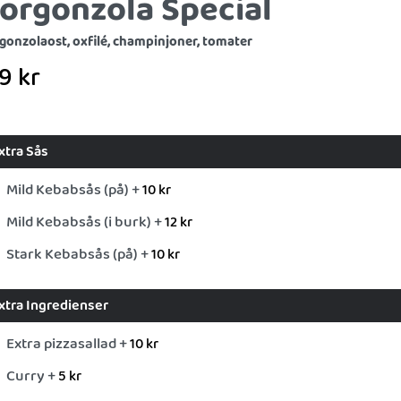
orgonzola Special
gonzolaost, oxfilé, champinjoner, tomater
39
kr
xtra Sås
Mild Kebabsås (på) +
10
kr
Mild Kebabsås (i burk) +
12
kr
Stark Kebabsås (på) +
10
kr
xtra Ingredienser
Extra pizzasallad +
10
kr
Curry +
5
kr