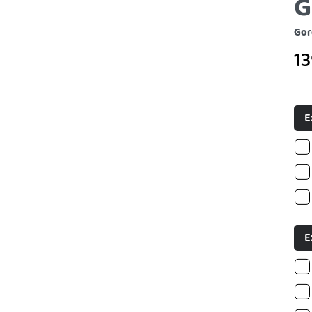
G
Gor
1
E
E