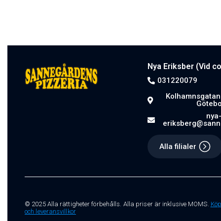
Nya Eriksber (Vid c
031220079
Kolhamnsgatan 
Götebo
nya
eriksberg@sann
Alla filialer
© 2025 Alla rättigheter förbehålls. Alla priser är inklusive MOMS.
Kö
och leveransvillkor