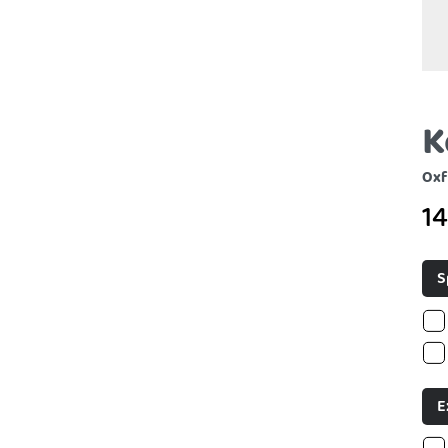
K
Oxf
1
S
E