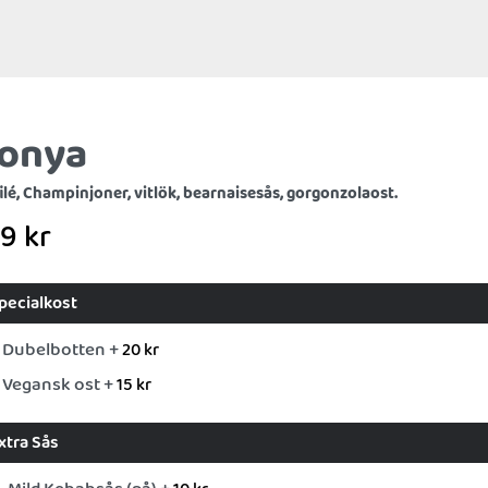
onya
ilé, Champinjoner, vitlök, bearnaisesås, gorgonzolaost.
49
kr
pecialkost
Dubelbotten +
20
kr
Vegansk ost +
15
kr
xtra Sås