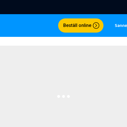
Sann
Beställ online