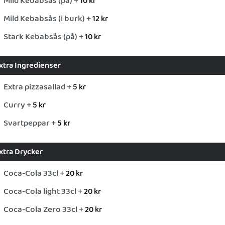
Mild Kebabsås (på) +
10
kr
Mild Kebabsås (i burk) +
12
kr
Stark Kebabsås (på) +
10
kr
xtra Ingredienser
Extra pizzasallad +
5
kr
Curry +
5
kr
Svartpeppar +
5
kr
xtra Drycker
Coca-Cola 33cl +
20
kr
Coca-Cola light 33cl +
20
kr
Coca-Cola Zero 33cl +
20
kr