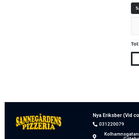
S
Tot
Nya Eriksber (Vid c
031220079
Kolhamnsgatan 
Götebo