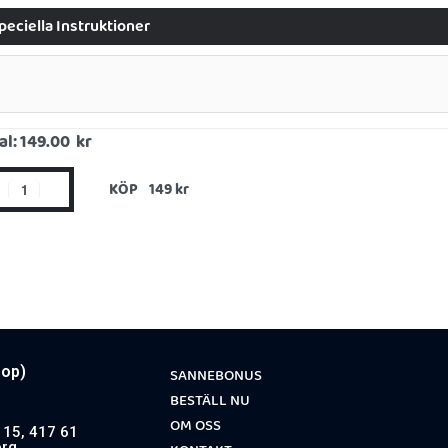
peciella Instruktioner
al:
149.00 kr
KÖP
oop)
SANNEBONUS
BESTÄLL NU
OM OSS
15, 417 61
rg