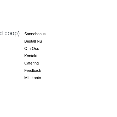
id coop)
Sannebonus
Beställ Nu
Om Oss
Kontakt
, 417 61
Catering
Feedback
Mitt konto
ardens.se