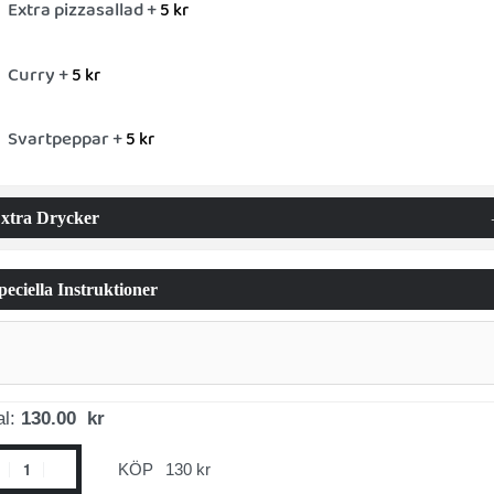
Extra pizzasallad +
5
kr
Curry +
5
kr
Svartpeppar +
5
kr
xtra Drycker
peciella Instruktioner
al:
130.00 kr
KÖP