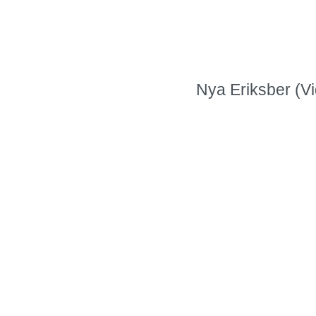
Nya Eriksber (V
031220079
Kolhamnsgatan 15
Göteborg
nya-
eriksberg@sanneg
Alla filialer
© 2025 Alla rättigheter förbehålls. Alla priser är inklusive MOMS.