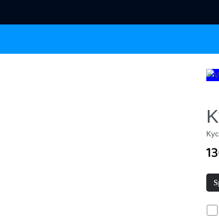
K
Kyck
1
S