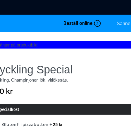
Beställ online
Sanne
yckling Special
ling, Champinjoner, lök, vitlökssås.
30
kr
pecialkost
Glutenfri pizzabotten +
25
kr