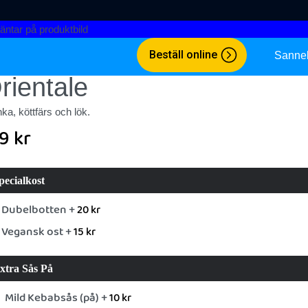
Beställ online
Sanne
rientale
ka, köttfärs och lök.
29
kr
pecialkost
Dubelbotten +
20
kr
Vegansk ost +
15
kr
xtra Sås På
Mild Kebabsås (på) +
10
kr