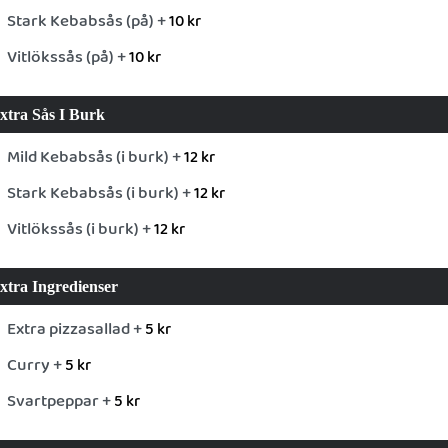
Stark Kebabsås (på) +
10
kr
Vitlökssås (på) +
10
kr
xtra Sås I Burk
Mild Kebabsås (i burk) +
12
kr
Stark Kebabsås (i burk) +
12
kr
Vitlökssås (i burk) +
12
kr
xtra Ingredienser
Extra pizzasallad +
5
kr
Curry +
5
kr
Svartpeppar +
5
kr