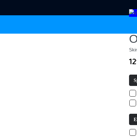
O
Skin
1
S
E