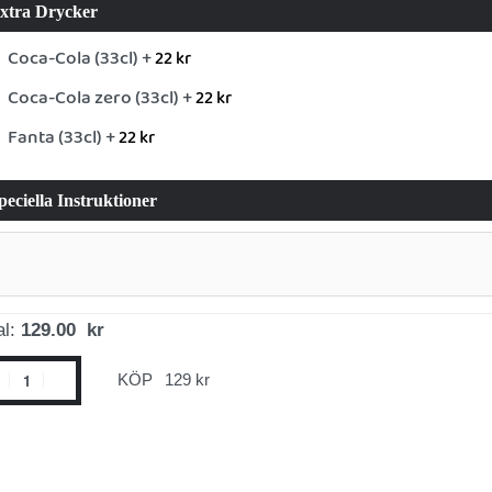
xtra Drycker
Coca-Cola (33cl) +
22
kr
Coca-Cola zero (33cl) +
22
kr
Fanta (33cl) +
22
kr
peciella Instruktioner
al:
129.00 kr
KÖP