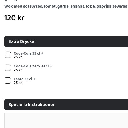
Wok med sötsursas, tomat, gurka, ananas, lök & paprika severas
120
kr
Extra Drycker
Coca-Cola 33 cl +
25
kr
Coca-Cola zero 33 cl +
25
kr
Fanta 33 cl +
25
kr
Speciella Instruktioner