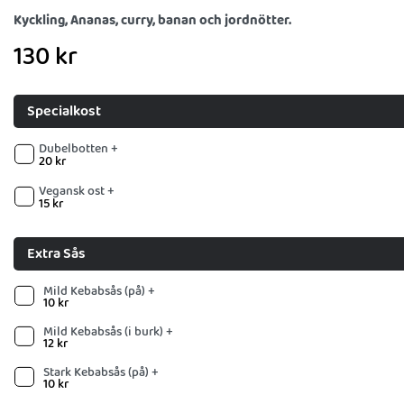
Kyckling, Ananas, curry, banan och jordnötter.
130
kr
Specialkost
Dubelbotten +
20
kr
Vegansk ost +
15
kr
Extra Sås
Mild Kebabsås (på) +
10
kr
Mild Kebabsås (i burk) +
12
kr
Stark Kebabsås (på) +
10
kr