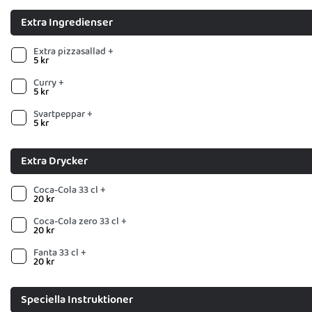
Extra Ingredienser
Extra pizzasallad +
5
kr
Curry +
5
kr
Svartpeppar +
5
kr
Extra Drycker
Coca-Cola 33 cl +
20
kr
Coca-Cola zero 33 cl +
20
kr
Fanta 33 cl +
20
kr
Speciella Instruktioner