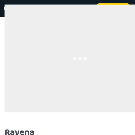
Kontakt
Beställ online
0
Ravena