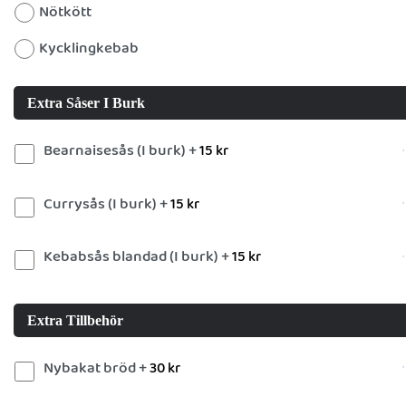
Nötkött
Kycklingkebab
Extra Såser I Burk
Bearnaisesås (I burk) +
15
kr
Currysås (I burk) +
15
kr
Kebabsås blandad (I burk) +
15
kr
Extra Tillbehör
Nybakat bröd +
30
kr