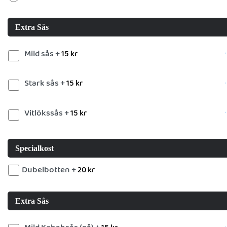
Extra Sås
Mild sås +
15
kr
Stark sås +
15
kr
Vitlökssås +
15
kr
Specialkost
Dubelbotten +
20
kr
Extra Sås