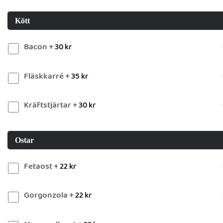
Kött
Bacon +
30
kr
Fläskkarré +
35
kr
Kräftstjärtar +
30
kr
Ostar
Fetaost +
22
kr
Gorgonzola +
22
kr