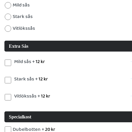
Mild sås
Stark sås
Vitlökssås
Extra Sås
Mild sås +
12
kr
Stark sås +
12
kr
Vitlökssås +
12
kr
Specialkost
Dubelbotten +
20
kr