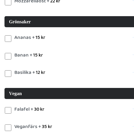
Mozzarellaost +
22
kr
Grönsaker
Ananas +
15
kr
Banan +
15
kr
Basilika +
12
kr
Vegan
Falafel +
30
kr
Veganfärs +
35
kr