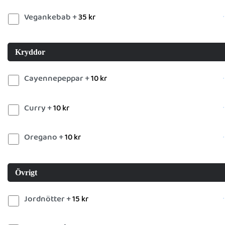
Vegankebab +
35
kr
Kryddor
Cayennepeppar +
10
kr
Curry +
10
kr
Oregano +
10
kr
Övrigt
Jordnötter +
15
kr