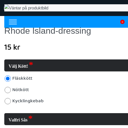
Kontakt
Beställ online
0
Rhode Island-dressing
15
kr
Välj Kött!
Fläskkött
Nötkött
Kycklingkebab
Valfri Sås