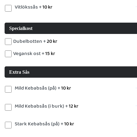
Vitlökssås +
10
kr
Specialkost
Dubelbotten +
20
kr
Vegansk ost +
15
kr
Extra Sås
Mild Kebabsås (på) +
10
kr
Mild Kebabsås (i burk) +
12
kr
Stark Kebabsås (på) +
10
kr