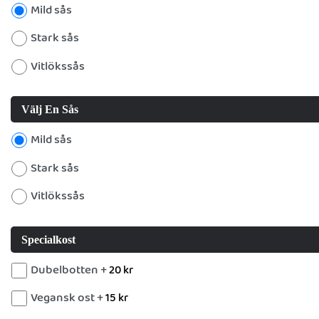
Mild sås
Stark sås
Vitlökssås
Välj En Sås
Mild sås
Stark sås
Vitlökssås
Specialkost
Dubelbotten +
20
kr
Vegansk ost +
15
kr