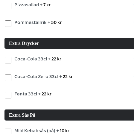
Pizzasallad +
7
kr
Pommestallrik +
50
kr
Extra Drycker
Coca-Cola 33cl +
22
kr
Coca-Cola Zero 33cl +
22
kr
Fanta 33cl +
22
kr
Extra Sås På
Mild Kebabsås (på) +
10
kr