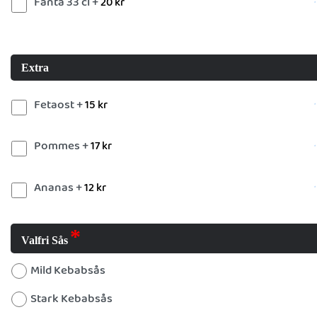
Fanta 33 cl +
20
kr
Extra
Fetaost +
15
kr
Pommes +
17
kr
Ananas +
12
kr
Valfri Sås
Mild Kebabsås
Stark Kebabsås