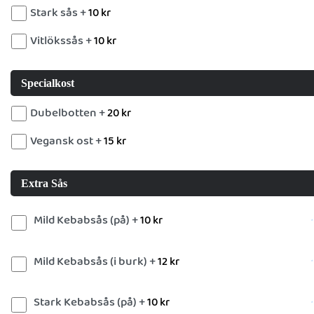
Stark sås +
10
kr
Vitlökssås +
10
kr
Specialkost
Dubelbotten +
20
kr
Vegansk ost +
15
kr
Extra Sås
Mild Kebabsås (på) +
10
kr
Mild Kebabsås (i burk) +
12
kr
Stark Kebabsås (på) +
10
kr