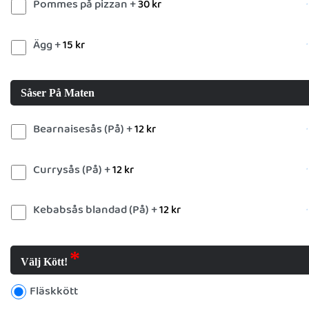
Pommes på pizzan +
30
kr
Ägg +
15
kr
Såser På Maten
Bearnaisesås (På) +
12
kr
Currysås (På) +
12
kr
Kebabsås blandad (På) +
12
kr
Välj Kött!
Fläskkött