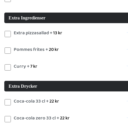
Extra Ingredienser
Extra pizzasallad +
13
kr
Pommes frites +
20
kr
Curry +
7
kr
Extra Drycker
Coca-cola 33 cl +
22
kr
Coca-cola zero 33 cl +
22
kr