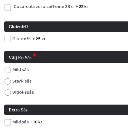
Coca-cola zero caffeine 33 cl +
22
kr
Glutenfri?
Glutenfri +
25
kr
Välj En Sås
Mild sås
Stark sås
Vitlökssås
Extra Sås
Mild sås +
10
kr