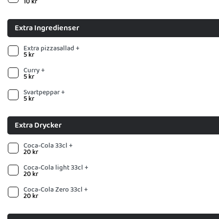
10
kr
Extra Ingredienser
Extra pizzasallad +
5
kr
Curry +
5
kr
Svartpeppar +
5
kr
Extra Drycker
Coca-Cola 33cl +
20
kr
Coca-Cola light 33cl +
20
kr
Coca-Cola Zero 33cl +
20
kr