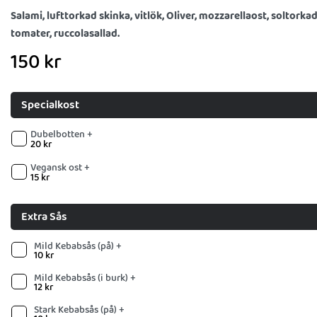
Salami, lufttorkad skinka, vitlök, Oliver, mozzarellaost, soltorka
tomater, ruccolasallad.
150
kr
Specialkost
Dubelbotten +
20
kr
Vegansk ost +
15
kr
Extra Sås
Mild Kebabsås (på) +
10
kr
Mild Kebabsås (i burk) +
12
kr
Stark Kebabsås (på) +