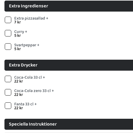
Extra Ingredienser
Extra pizzasallad +
7
kr
Curry +
5
kr
Svartpeppar +
5
kr
Extra Drycker
Coca-Cola 33 cl +
22
kr
Coca-Cola zero 33 cl +
22
kr
Fanta 33 cl +
22
kr
Speciella Instruktioner