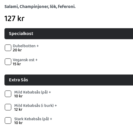
Salami, Champinjoner, lök, feferoni.
127
kr
Specialkost
Dubelbotten +
20
kr
Vegansk ost +
15
kr
Extra Sås
Mild Kebabsås (på) +
10
kr
Mild Kebabsås (i burk) +
12
kr
Stark Kebabsås (på) +
10
kr