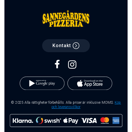
Kontakt
© 2025 Alla rättigheter förbehålls. Alla priser är inklusive MOMS.
Köp
och leveransvillkor