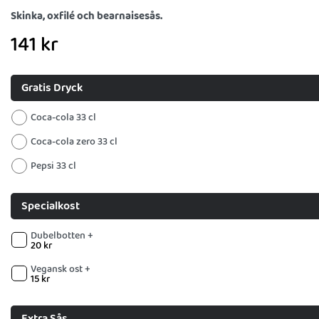
Skinka, oxfilé och bearnaisesås.
141
kr
Gratis Dryck
Coca-cola 33 cl
Coca-cola zero 33 cl
Pepsi 33 cl
Specialkost
Dubelbotten +
20
kr
Vegansk ost +
15
kr
Extra Sås