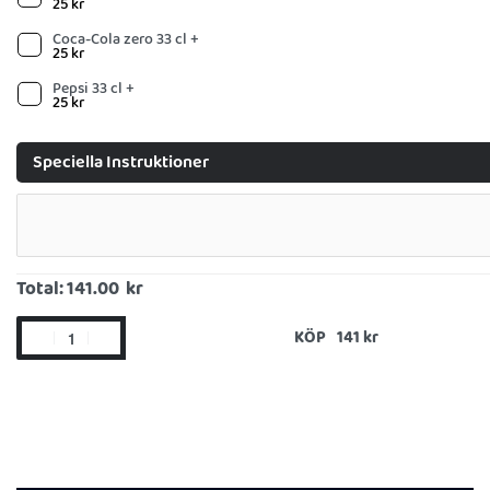
25
kr
Coca-Cola zero 33 cl +
25
kr
Pepsi 33 cl +
25
kr
Speciella Instruktioner
Total:
141.00 kr
KÖP