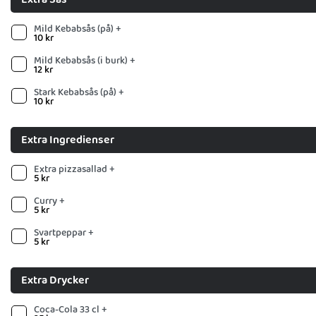
Mild Kebabsås (på) +
10
kr
Mild Kebabsås (i burk) +
12
kr
Stark Kebabsås (på) +
10
kr
Extra Ingredienser
Extra pizzasallad +
5
kr
Curry +
5
kr
Svartpeppar +
5
kr
Extra Drycker
Coca-Cola 33 cl +