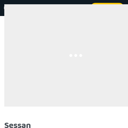
Kontakt
Beställ online
0
Sessan