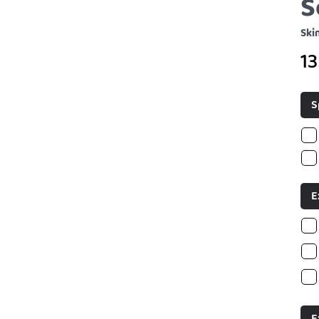
S
Ski
1
S
E
E