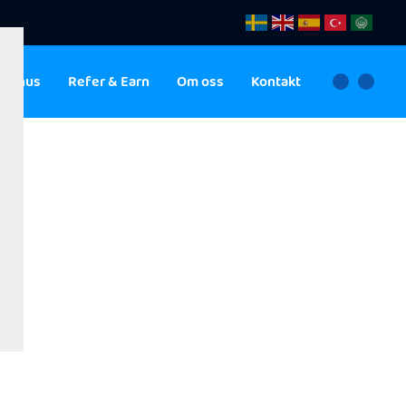
ebonus
Refer & Earn
Om oss
Kontakt