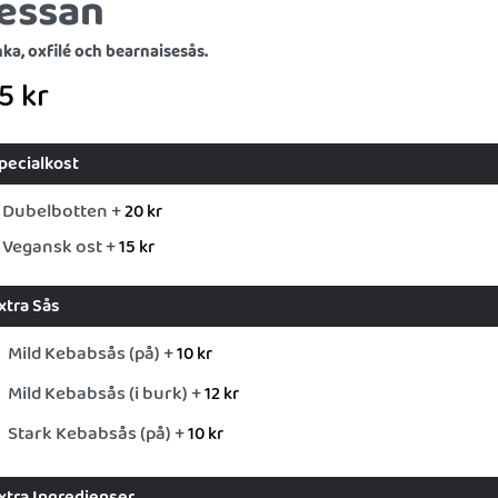
essan
nka, oxfilé och bearnaisesås.
35
kr
pecialkost
Dubelbotten +
20
kr
Vegansk ost +
15
kr
xtra Sås
Mild Kebabsås (på) +
10
kr
Mild Kebabsås (i burk) +
12
kr
Stark Kebabsås (på) +
10
kr
xtra Ingredienser