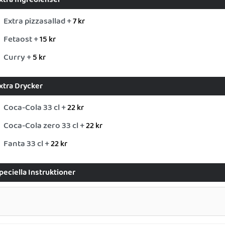
Extra pizzasallad +
7
kr
Fetaost +
15
kr
Curry +
5
kr
xtra Drycker
Coca-Cola 33 cl +
22
kr
Coca-Cola zero 33 cl +
22
kr
Fanta 33 cl +
22
kr
peciella Instruktioner