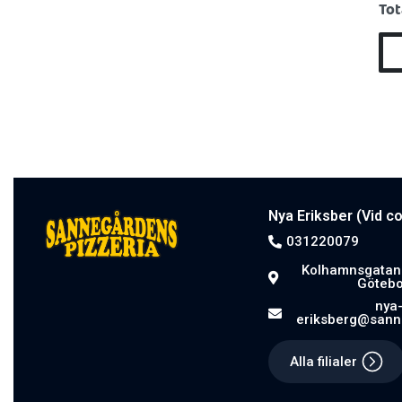
Tot
Nya Eriksber (Vid c
031220079
Kolhamnsgatan 
Götebo
nya
eriksberg@sann
Alla filialer