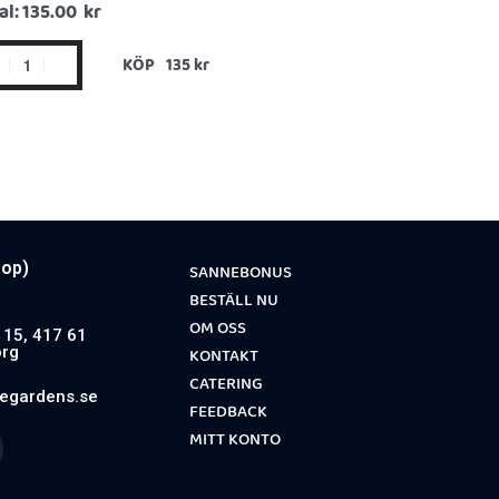
al:
135.00 kr
KÖP
oop)
SANNEBONUS
BESTÄLL NU
OM OSS
15, 417 61
rg
KONTAKT
-
CATERING
egardens.se
FEEDBACK
MITT KONTO