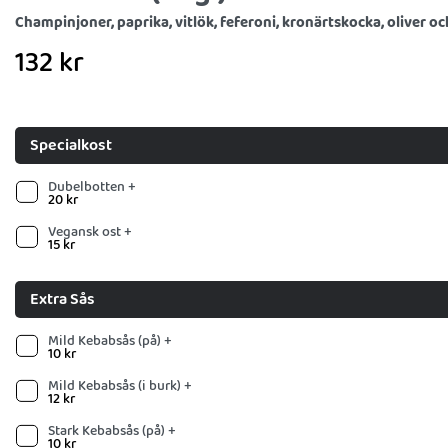
Champinjoner, paprika, vitlök, feferoni, kronärtskocka, oliver o
132
kr
Specialkost
Dubelbotten +
20
kr
Vegansk ost +
15
kr
Extra Sås
Mild Kebabsås (på) +
10
kr
Mild Kebabsås (i burk) +
12
kr
Stark Kebabsås (på) +
10
kr