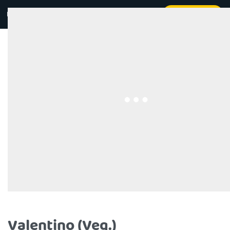
Kontakt
Beställ online
0
Valentino (Veg.)