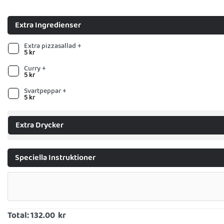
Extra Ingredienser
Extra pizzasallad +
5
kr
Curry +
5
kr
Svartpeppar +
5
kr
Extra Drycker
Speciella Instruktioner
Total:
132.00 kr