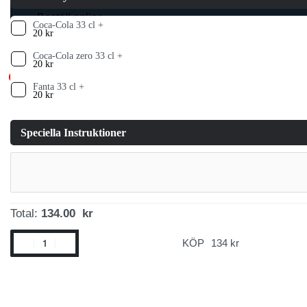
Beställ online
Coca-Cola 33 cl +
20
kr
Coca-Cola zero 33 cl +
20
kr
0
OPEN
Fanta 33 cl +
KONTO
20
kr
CART
Speciella Instruktioner
Total:
134.00 kr
Vegan
KÖP
Kebab
I
Pitabröd
mängd