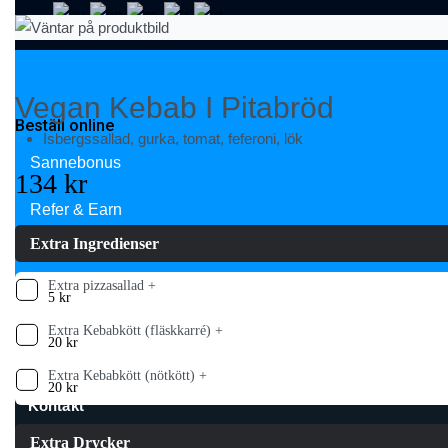
Skip
to
content
Vegan Kebab I Pitabröd
Beställ online
Isbergssallad, gurka, tomat, feferoni, lök
Sannebonus
134
kr
Refer & Earn
Extra Ingredienser
Om oss
Extra pizzasallad +
5
kr
Kontakt
Extra Kebabkött (fläskkarré) +
20
kr
OPEN
OPEN
CART
Extra Kebabkött (nötkött) +
ACCOUNT
20
kr
DETAILS
Kontakt
Extra Drycker