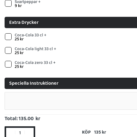
Svartpeppar +
9
kr
Extra Drycker
Coca-Cola 33 cl +
25
kr
Coca-Cola light 33 cl +
25
kr
Coca-Cola zero 33 cl +
25
kr
Speciella Instruktioner
Total:
135.00 kr
KÖP