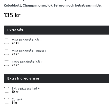
Kebabkött, Champinjoner, lök, feferoni och kebabsås milda.
135
kr
Extra Sås
Mild Kebabsås (på) +
20
kr
Mild Kebabsås (i burk) +
22
kr
Stark Kebabsås (på) +
22
kr
Extra Ingredienser
Extra pizzasallad +
10
kr
Curry +
9
kr