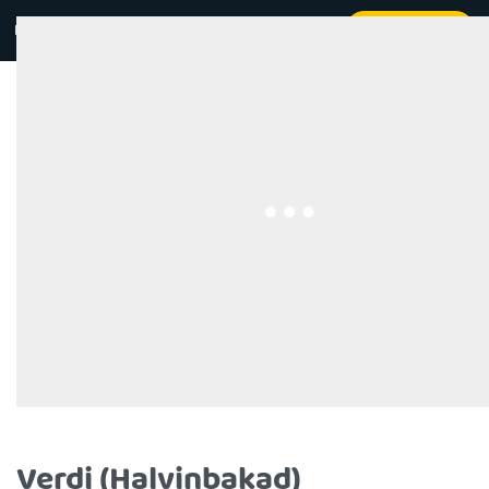
Kontakt
Beställ online
0
Verdi (Halvinbakad)