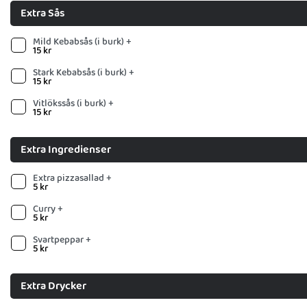
Extra Sås
Mild Kebabsås (i burk) +
15
kr
Stark Kebabsås (i burk) +
15
kr
Vitlökssås (i burk) +
15
kr
Extra Ingredienser
Extra pizzasallad +
5
kr
Curry +
5
kr
Svartpeppar +
5
kr
Extra Drycker