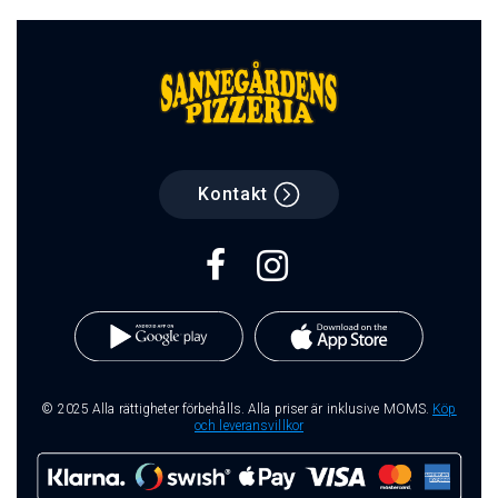
Kontakt
© 2025 Alla rättigheter förbehålls. Alla priser är inklusive MOMS.
Köp
och leveransvillkor