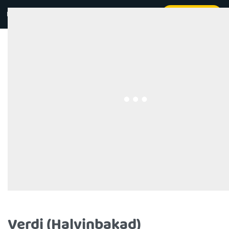
Kontakt
Beställ online
0
Verdi (Halvinbakad)