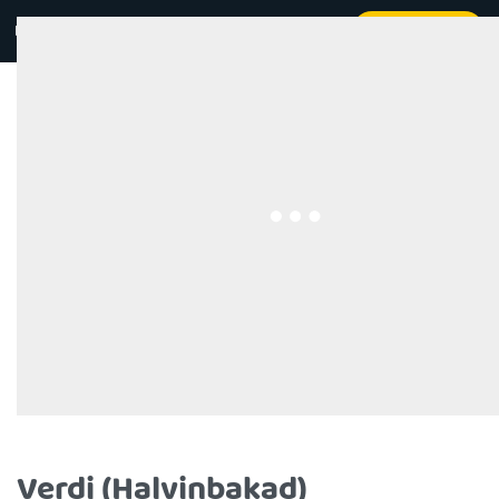
Kontakt
Beställ online
0
Verdi (Halvinbakad)