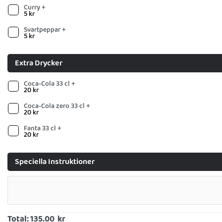
Curry +
5
kr
Svartpeppar +
5
kr
Extra Drycker
Coca-Cola 33 cl +
20
kr
Coca-Cola zero 33 cl +
20
kr
Fanta 33 cl +
20
kr
Speciella Instruktioner
Total:
135.00 kr