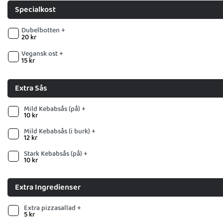
Specialkost
Dubelbotten +
20
kr
Vegansk ost +
15
kr
Extra Sås
Mild Kebabsås (på) +
10
kr
Mild Kebabsås (i burk) +
12
kr
Stark Kebabsås (på) +
10
kr
Extra Ingredienser
Extra pizzasallad +
5
kr